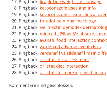
Pingback:
liraglutide weight loss dosage
Pingback:
ketoconazole uses and info
Pingback:
ketoconazole cream clinical ove
Pingback:
toradol pain pharmacology
Pingback:
ivermectin demodex dermatolog
Pingback:
minoxidil 2% vs 5% absorption d
Pingback:
avanafil food interaction contex
Pingback:
vardenafil adverse event risks
Pingback:
vardenafil vs sildenafil main diff
Pingback:
orlistat risk assessment
Pingback:
orlistat diet interaction
Pingback:
orlistat fat blocking mechanism
Kommentare sind geschlossen.