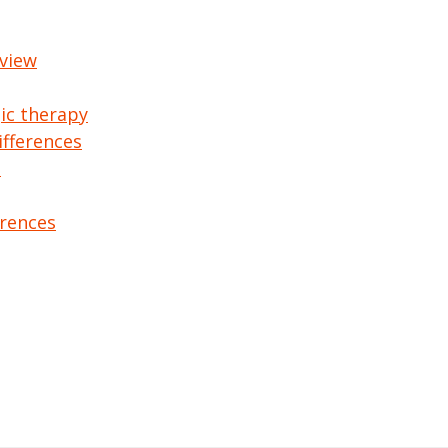
rview
ic therapy
ifferences
t
erences